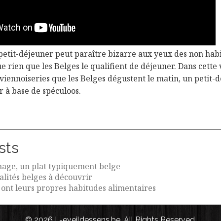
petit-déjeuner peut paraître bizarre aux yeux des non habi
ue rien que les Belges le qualifient de déjeuner. Dans cette 
viennoiseries que les Belges dégustent le matin, un petit-d
er à base de spéculoos.
sts
age, un plat typiquement belge
alités belges à découvrir
 ont leurs propres habitudes alimentaires
© 2026 L-eveildessens.be. All Rights Reserved.