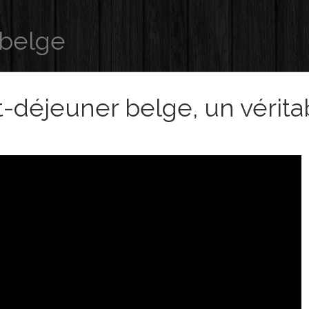
 belge
t-déjeuner belge, un vérita