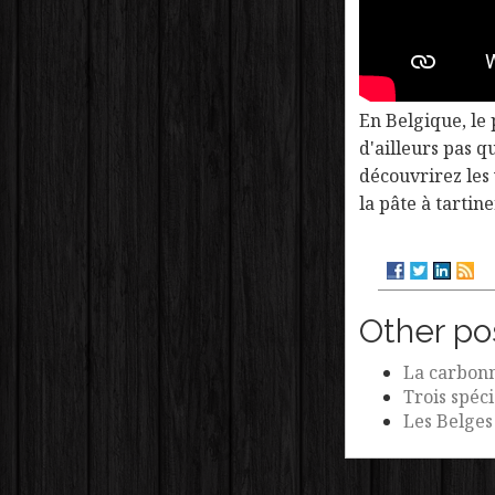
En Belgique, le 
d'ailleurs pas q
découvrirez les 
la pâte à tartin
Other po
La carbonn
Trois spéci
Les Belges