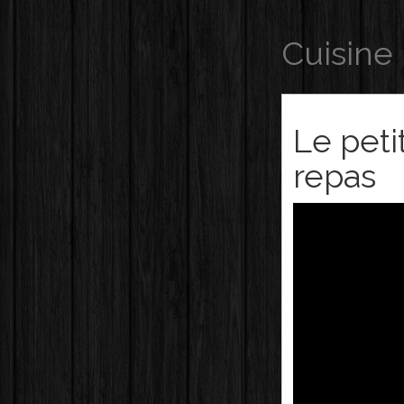
Cuisine
Le peti
repas